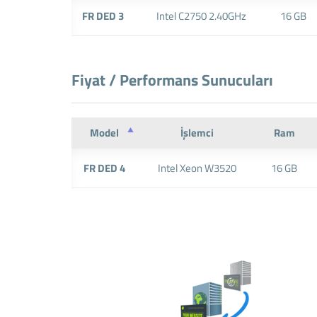
FR DED 3
Intel C2750 2.40GHz
16 GB
Fiyat / Performans Sunucuları
Model
İşlemci
Ram
FR DED 4
Intel Xeon W3520
16 GB