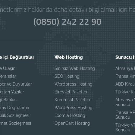
etlerimiz hakkında daha detaylı bilgi almak için 
(0850) 242 22 90
e içi Bağlantılar
Web Hosting
Sunucu H
e Ulaşın
Sınırsız Web Hosting
Almanya K
eranslar
SEO Hosting
Fransa Ki
ber ve Duyurular
Wordpress Hosting
ABD Kiral
g'tan Yazılar
Bireysel Paketler
Türkiye K
gi Bankası
Kurumsal Paketler
Almanya
Sunucu
sans Doğrulama
WordPress Hosting
Fransa V
lilik Sözleşmesi
Joomla Hosting
Sunucu
zmet Sözleşmesi
OpenCart Hosting
Türkiye 
Sunucu