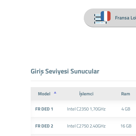
Fransa Lo
Giriş Seviyesi Sunucular
Model
İşlemci
Ram
FR DED 1
Intel C2350 1,70GHz
4 GB
FR DED 2
Intel C2750 2.40GHz
16 GB