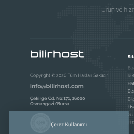
Ürün ve hizm
Sit
Biz
Copyright © 2026 Tüm Hakları Saklıdır.
Ref
Ha
info@bilirhost.com
Blo
Çekirge Cd. No:171, 16000
Bil
Osmangazi̇/Bursa
Li
Giz
Hi
Çerez Kullanımı