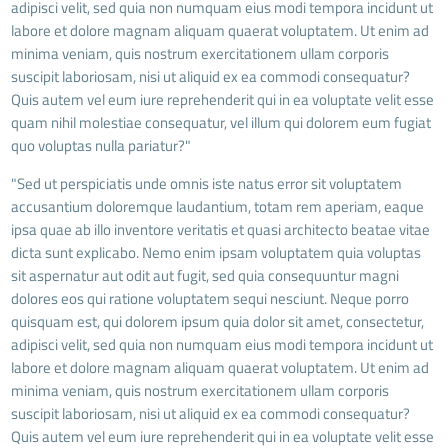
adipisci velit, sed quia non numquam eius modi tempora incidunt ut
labore et dolore magnam aliquam quaerat voluptatem. Ut enim ad
minima veniam, quis nostrum exercitationem ullam corporis
suscipit laboriosam, nisi ut aliquid ex ea commodi consequatur?
Quis autem vel eum iure reprehenderit qui in ea voluptate velit esse
quam nihil molestiae consequatur, vel illum qui dolorem eum fugiat
quo voluptas nulla pariatur?"
"Sed ut perspiciatis unde omnis iste natus error sit voluptatem
accusantium doloremque laudantium, totam rem aperiam, eaque
ipsa quae ab illo inventore veritatis et quasi architecto beatae vitae
dicta sunt explicabo. Nemo enim ipsam voluptatem quia voluptas
sit aspernatur aut odit aut fugit, sed quia consequuntur magni
dolores eos qui ratione voluptatem sequi nesciunt. Neque porro
quisquam est, qui dolorem ipsum quia dolor sit amet, consectetur,
adipisci velit, sed quia non numquam eius modi tempora incidunt ut
labore et dolore magnam aliquam quaerat voluptatem. Ut enim ad
minima veniam, quis nostrum exercitationem ullam corporis
suscipit laboriosam, nisi ut aliquid ex ea commodi consequatur?
Quis autem vel eum iure reprehenderit qui in ea voluptate velit esse