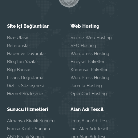
Site içi Bağlantılar
Web Hosting
Bize Ulaşın
Sınırsız Web Hosting
Referanslar
SEO Hosting
Haber ve Duyurular
Wordpress Hosting
Blog'tan Yazılar
Bireysel Paketler
Bilgi Bankası
Kurumsal Paketler
Lisans Doğrulama
WordPress Hosting
Gizlilik Sözleşmesi
Joomla Hosting
Hizmet Sözleşmesi
OpenCart Hosting
Sunucu Hizmetleri
Alan Adı Tescil
Almanya Kiralık Sunucu
.com Alan Adı Tescil
Fransa Kiralık Sunucu
.net Alan Adı Tescil
ABD Kiralık Sunucu
.org Alan Adı Tescil