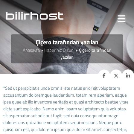
Çiçero tarafından yazılan
Anasayfa
Haberiniz Olsun.
Çiçero tarafından
yazılan
"Sed ut perspiciatis unde omnis iste natus error sit voluptatem
accusantium doloremque laudantium, totam rem aperiam, eaque
ipsa quae ab illo inventore veritatis et quasi architecto beatae vitae
dicta sunt explicabo. Nemo enim ipsam voluptatem quia voluptas
sit aspernatur aut odit aut fugit, sed quia consequuntur magni
dolores eos qui ratione voluptatem sequi nesciunt. Neque porro
quisquam est, qui dolorem ipsum quia dolor sit amet, consectetur,