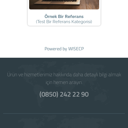
Örnek Bir Referans
(Test Bir Referans Kategorisi)
Powered by
WISECP
Ürün ve hizmetlerimiz hakkında daha detaylı bilgi almak
için hemen arayın.
(0850) 242 22 90