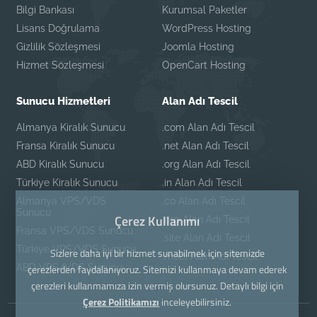
Bilgi Bankası
Kurumsal Paketler
Lisans Doğrulama
WordPress Hosting
Gizlilik Sözleşmesi
Joomla Hosting
Hizmet Sözleşmesi
OpenCart Hosting
Sunucu Hizmetleri
Alan Adı Tescil
Almanya Kiralık Sunucu
.com Alan Adı Tescil
Fransa Kiralık Sunucu
.net Alan Adı Tescil
ABD Kiralık Sunucu
.org Alan Adı Tescil
Türkiye Kiralık Sunucu
.in Alan Adı Tescil
Almanya VPS/VDS
.co Alan Adı Tescil
Sunucu
Çerez Kullanımı
.pro Alan Adı Tescil
Fransa VPS/VDS Sunucu
.site Alan Adı Tescil
Türkiye VPS/VDS Sunucu
Sizlere daha iyi bir hizmet sunabilmek için sitemizde
.mobi Alan Adı Tescil
ABD VPS/VDS Sunucu
çerezlerden faydalanıyoruz. Sitemizi kullanmaya devam ederek
çerezleri kullanmamıza izin vermiş olursunuz. Detaylı bilgi için
Çerez Politikamızı
inceleyebilirsiniz.